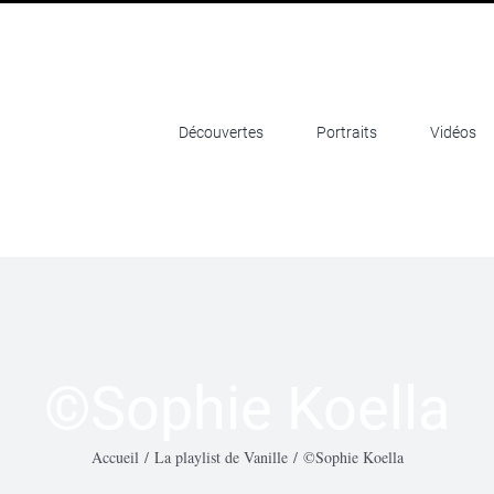
Découvertes
Portraits
Vidéos
©Sophie Koella
Accueil
/
La playlist de Vanille
/
©Sophie Koella