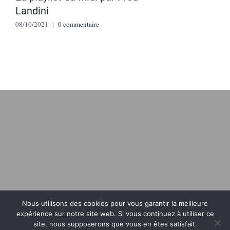
Landini
08/10/2021
|
0 commentaire
Nous utilisons des cookies pour vous garantir la meilleure
Marie Minair 2021
| Conception
Jeff Concept
|
Mentions légales
expérience sur notre site web. Si vous continuez à utiliser ce
site, nous supposerons que vous en êtes satisfait.