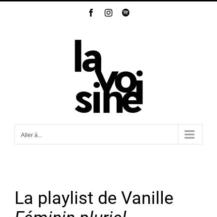
Passer
Facebook
Instagram
Spotify
au
contenu
Aller à...
La playlist de Vanille